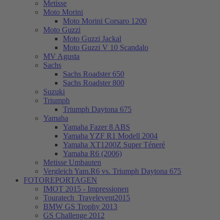
Metisse
Moto Morini
Moto Morini Corsaro 1200
Moto Guzzi
Moto Guzzi Jackal
Moto Guzzi V 10 Scandalo
MV Agusta
Sachs
Sachs Roadster 650
Sachs Roadster 800
Suzuki
Triumph
Triumph Daytona 675
Yamaha
Yamaha Fazer 8 ABS
Yamaha YZF R1 Modell 2004
Yamaha XT1200Z Super Téneré
Yamaha R6 (2006)
Metisse Umbauten
Vergleich Yam.R6 vs. Triumph Daytona 675
FOTOREPORTAGEN
IMOT 2015 - Impressionen
Touratech_Travelevent2015
BMW GS Trophy 2013
GS Challenge 2012