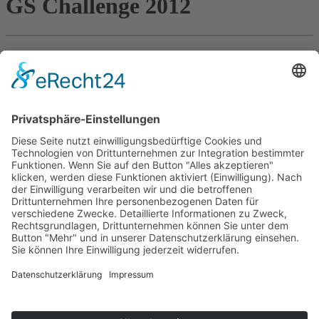
GS Challenge 2012
Mit den untenstehenden Links kommt man zu den
Fotos von
der 5. BMW GS Challenge 2012
, die in Niedereschach vom 14 -
17.6.2012 im Rahmen des Touratec Travel Events stattfand.
250 Teilnehmer stellten sich 17 Sonderprüfungen oder erkundeten
den Scharzwald per Roadbook auf teils bisher unbekannten
Strecken. Die Fotos entstanden vor allem bei den schweißtreibenden
Enduroprüfungen, wo den Teilnehmern neben Mut und Fahrkönnen
auch eine ganze Menge Fitness abgefordert wurden.
Eine Heerschar an freiwillingen Helfern aus der Region, meist aus
regional ansässigen Motorradclubs, unterstützten die Organisatoren
vor allem an den Stationen der Sonderprüfungen tatkräftig, sodass
das Event ohne Zwischenfälle verlief.
Ich besuchte an den beiden Fahrtagen eine Auswahl der 17
Stationen.
Folgt den Links unten zu den jeweiligen Stationen.