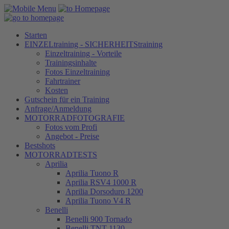
Starten
EINZELtraining - SICHERHEITStraining
Einzeltraining - Vorteile
Trainingsinhalte
Fotos Einzeltraining
Fahrtrainer
Kosten
Gutschein für ein Training
Anfrage/Anmeldung
MOTORRADFOTOGRAFIE
Fotos vom Profi
Angebot - Preise
Bestshots
MOTORRADTESTS
Aprilia
Aprilia Tuono R
Aprilia RSV4 1000 R
Aprilia Dorsoduro 1200
Aprilia Tuono V4 R
Benelli
Benelli 900 Tornado
Benelli TNT 1130