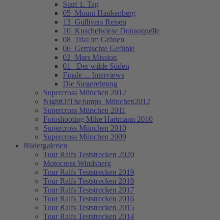
Start 1. Tag
05_Mount Hankenberg
13_Gullivers Reisen
10_Kuschelwiese Donauquelle
08_Trial im Grünen
06_Gemischte Gefühle
02_Mars Mission
01_ Der wilde Süden
Finale ... Interviews
Die Siegerehrung
Supercross München 2012
NightOfTheJumps_München2012
Supercross München 2011
Fotoshooting Mike Hartmann 2010
Supercross München 2010
Supercross München 2009
Bildergalerien
Tour Ralfs Teststrecken 2020
Motocross Windsberg
Tour Ralfs Teststrecken 2019
Tour Ralfs Teststrecken 2018
Tour Ralfs Teststrecken 2017
Tour Ralfs Teststrecken 2016
Tour Ralfs Teststrecken 2015
Tour Ralfs Teststrecken 2014