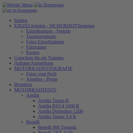
Starten
EINZELtraining - SICHERHEITStraining
Einzeltraining - Vorteile
Trainingsinhalte
Fotos Einzeltraining
Fahrtrainer
Kosten
Gutschein für ein Training
Anfrage/Anmeldung
MOTORRADFOTOGRAFIE
Fotos vom Profi
Angebot - Preise
Bestshots
MOTORRADTESTS
Aprilia
Aprilia Tuono R
Aprilia RSV4 1000 R
Aprilia Dorsoduro 1200
Aprilia Tuono V4 R
Benelli
Benelli 900 Tornado
Benelli TNT 1130