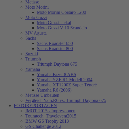
Metisse
Moto Morini
Moto Morini Corsaro 1200
Moto Guzzi
Moto Guzzi Jackal
Moto Guzzi V 10 Scandalo
MV Agusta
Sachs
Sachs Roadster 650
Sachs Roadster 800
Suzuki
Triumph
Triumph Daytona 675
Yamaha
Yamaha Fazer 8 ABS
Yamaha YZF R1 Modell 2004
Yamaha XT1200Z Super Téneré
Yamaha R6 (2006)
Metisse Umbauten
Vergleich Yam.R6 vs. Triumph Daytona 675
FOTOREPORTAGEN
IMOT 2015 - Impressionen
Touratech_Travelevent2015
BMW GS Trophy 2013
GS Challenge 2012