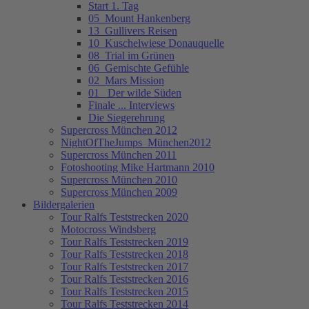
Start 1. Tag
05_Mount Hankenberg
13_Gullivers Reisen
10_Kuschelwiese Donauquelle
08_Trial im Grünen
06_Gemischte Gefühle
02_Mars Mission
01_ Der wilde Süden
Finale ... Interviews
Die Siegerehrung
Supercross München 2012
NightOfTheJumps_München2012
Supercross München 2011
Fotoshooting Mike Hartmann 2010
Supercross München 2010
Supercross München 2009
Bildergalerien
Tour Ralfs Teststrecken 2020
Motocross Windsberg
Tour Ralfs Teststrecken 2019
Tour Ralfs Teststrecken 2018
Tour Ralfs Teststrecken 2017
Tour Ralfs Teststrecken 2016
Tour Ralfs Teststrecken 2015
Tour Ralfs Teststrecken 2014