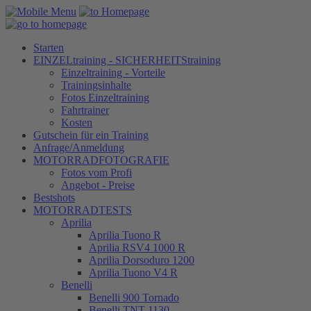
Starten
EINZELtraining - SICHERHEITStraining
Einzeltraining - Vorteile
Trainingsinhalte
Fotos Einzeltraining
Fahrtrainer
Kosten
Gutschein für ein Training
Anfrage/Anmeldung
MOTORRADFOTOGRAFIE
Fotos vom Profi
Angebot - Preise
Bestshots
MOTORRADTESTS
Aprilia
Aprilia Tuono R
Aprilia RSV4 1000 R
Aprilia Dorsoduro 1200
Aprilia Tuono V4 R
Benelli
Benelli 900 Tornado
Benelli TNT 1130