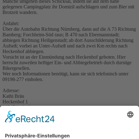
Manche umgehen dieses Schicksal, indem sie auf dem nahe
gelegenen Campingplatz ihr Domizil aufschlagen und zum Bier mit
Brotzeit wandern.
Anfahrt:
Über die Autobahn Richtung Nürnberg, dann auf die A 73 Richtung
Bamberg; Forchheim-Süd raus; B 470 nach Ebermannstadt;
abbiegen Richtung Heiligenstadt; ab dort Ausschilderung Richtung
Aufseß; vorbei an Unter-Aufseß und nach zwei Km rechts nach
Heckenhof abbiegen.
Vorsicht ist an der Einmündung nach Heckenhof geboten. Hier
herrscht zuweilen heftiger Ein- und Abbiegebetrieb durch durstige
Bikergesellen.
Wer noch Informationen benötigt, kann sie sich telefonisch unter
09198-277 einholen.
Adresse:
Kathi Bräu
Heckenhof 1
91347 Aufseß
So wünsche ich nun viel Spaß. Vielleicht treffen wir uns mal dort.
Mich zieht's halt auch immer wieder dorthin ;-)
kathi_01
kathi_02