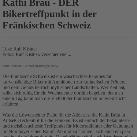
Kathi Bräu - DER
Bikertreffpunkt in der
Fränkischen Schweiz
Text: Ralf Kistner
Fotos: Ralf Kistner, verschiedene ...
Stand: 2001 (mit leichten Änderungen 2015)
Die Fränkische Schweiz ist ein waschechtes Paradies für
kurvensüchtige Biker mit Ambitionen zur kulinarischen Frönerei
und dem Genuß herrlich idyllischer Landschaften. Wer Zeit hat,
sollte sich ruhig für ein Wochenende dorthin begeben, denn an
einem Tag kann man die Vielfalt der Fränkischen Schweiz nicht
erfahren.
Was die Löwensteiner Platte für die Albler, ist die Kathi Bräu in
Aufseß-Heckenhof für die Franken. Es ist einfach der bekannteste
und meistbesuchteste Treffpunkt für Motorradfahrer aller Gattungen
im Nordbayerischen Raum. Ab und zu "trauen" sich auch ein paar
wenige Autofahrer dorthin. Regelmäßiger sind auch Wanderer oder