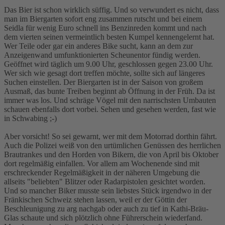
Das Bier ist schon wirklich süffig. Und so verwundert es nicht, dass
man im Biergarten sofort eng zusammen rutscht und bei einem
Seidla für wenig Euro schnell ins Benzinreden kommt und nach
dem vierten seinen vermeintlich besten Kumpel kennengelernt hat.
Wer Teile oder gar ein anderes Bike sucht, kann an dem zur
Anzeigenwand umfunktionierten Scheunentor fündig werden.
Geöffnet wird täglich um 9.00 Uhr, geschlossen gegen 23.00 Uhr.
Wer sich wie gesagt dort treffen möchte, sollte sich auf längeres
Suchen einstellen. Der Biergarten ist in der Saison von großem
Ausmaß, das bunte Treiben beginnt ab Öffnung in der Früh. Da ist
immer was los. Und schräge Vögel mit den narrischsten Umbauten
schauen ebenfalls dort vorbei. Sehen und gesehen werden, fast wie
in Schwabing ;-)
Aber vorsicht! So sei gewarnt, wer mit dem Motorrad dorthin fährt.
Auch die Polizei weiß von den urtümlichen Genüssen des herrlichen
Brautrankes und den Horden von Bikern, die von April bis Oktober
dort regelmäßig einfallen. Vor allem am Wochenende sind mit
erschreckender Regelmäßigkeit in der näheren Umgebung die
allseits "beliebten" Blitzer oder Radarpistolen gesichtet worden.
Und so mancher Biker musste sein liebstes Stück irgendwo in der
Fränkischen Schweiz stehen lassen, weil er der Göttin der
Beschleunigung zu arg nachgab oder auch zu tief in Kathi-Bräu-
Glas schaute und sich plötzlich ohne Führerschein wiederfand.