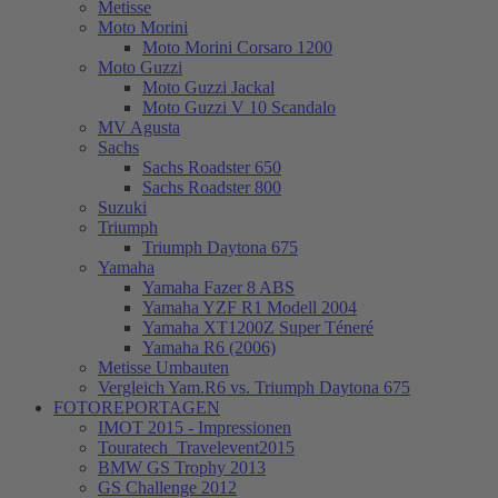
Metisse
Moto Morini
Moto Morini Corsaro 1200
Moto Guzzi
Moto Guzzi Jackal
Moto Guzzi V 10 Scandalo
MV Agusta
Sachs
Sachs Roadster 650
Sachs Roadster 800
Suzuki
Triumph
Triumph Daytona 675
Yamaha
Yamaha Fazer 8 ABS
Yamaha YZF R1 Modell 2004
Yamaha XT1200Z Super Téneré
Yamaha R6 (2006)
Metisse Umbauten
Vergleich Yam.R6 vs. Triumph Daytona 675
FOTOREPORTAGEN
IMOT 2015 - Impressionen
Touratech_Travelevent2015
BMW GS Trophy 2013
GS Challenge 2012