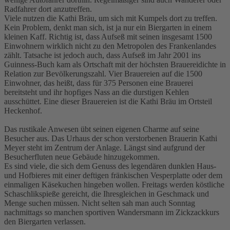
Radfahrer dort anzutreffen.
Viele nutzen die Kathi Bräu, um sich mit Kumpels dort zu treffen.
Kein Problem, denkt man sich, ist ja nur ein Biergarten in einem
kleinen Kaff. Richtig ist, dass Aufseß mit seinen insgesamt 1500
Einwohnern wirklich nicht zu den Metropolen des Frankenlandes
zählt. Tatsache ist jedoch auch, dass Aufseß im Jahr 2001 ins
Guinness-Buch kam als Ortschaft mit der höchsten Brauereidichte in
Relation zur Bevölkerungszahl. Vier Brauereien auf die 1500
Einwohner, das heißt, dass für 375 Personen eine Brauerei
bereitsteht und ihr hopfiges Nass an die durstigen Kehlen
ausschüttet. Eine dieser Brauereien ist die Kathi Bräu im Ortsteil
Heckenhof.
Das rustikale Anwesen übt seinen eigenen Charme auf seine
Besucher aus. Das Urhaus der schon verstorbenen Brauerin Kathi
Meyer steht im Zentrum der Anlage. Längst sind aufgrund der
Besucherfluten neue Gebäude hinzugekommen.
Es sind viele, die sich dem Genuss des legendären dunklen Haus-
und Hofbieres mit einer deftigen fränkischen Vesperplatte oder dem
einmaligen Käsekuchen hingeben wollen. Freitags werden köstliche
Schaschlikspieße gereicht, die Ihresgleichen in Geschmack und
Menge suchen müssen. Nicht selten sah man auch Sonntag
nachmittags so manchen sportiven Wandersmann im Zickzackkurs
den Biergarten verlassen.