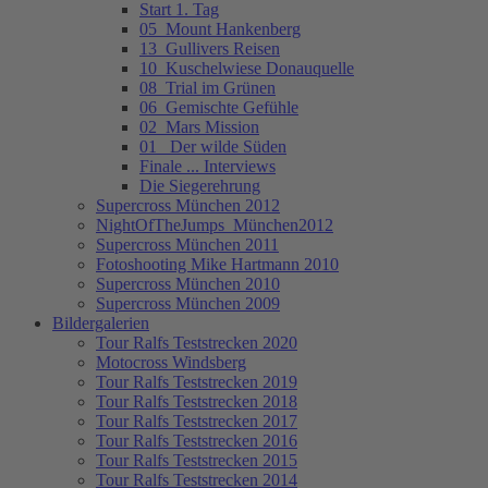
Start 1. Tag
05_Mount Hankenberg
13_Gullivers Reisen
10_Kuschelwiese Donauquelle
08_Trial im Grünen
06_Gemischte Gefühle
02_Mars Mission
01_ Der wilde Süden
Finale ... Interviews
Die Siegerehrung
Supercross München 2012
NightOfTheJumps_München2012
Supercross München 2011
Fotoshooting Mike Hartmann 2010
Supercross München 2010
Supercross München 2009
Bildergalerien
Tour Ralfs Teststrecken 2020
Motocross Windsberg
Tour Ralfs Teststrecken 2019
Tour Ralfs Teststrecken 2018
Tour Ralfs Teststrecken 2017
Tour Ralfs Teststrecken 2016
Tour Ralfs Teststrecken 2015
Tour Ralfs Teststrecken 2014