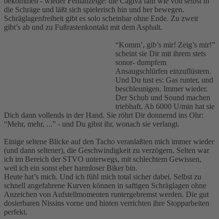
bekommen - wieder Fehlanzeige: die Cagiva fällt wie von selbst in
die Schräge und läßt sich spielerisch hin und her bewegen.
Schräglagenfreiheit gibt es solo scheinbar ohne Ende. Zu zweit
gibt’s ab und zu Fußrastenkontakt mit dem Asphalt.
“Komm’, gib’s mir! Zeig’s mir!”
scheint sie Dir mit ihrem stets
sonor- dumpfem
Ansaugschlürfen einzuflüstern.
Und Du tust es: Gas runter, und
beschleunigen. Immer wieder.
Der Schub und Sound machen
triebhaft. Ab 6000 U/min hat sie
Dich dann vollends in der Hand. Sie röhrt Dir donnernd ins Ohr:
“Mehr, mehr, ...” - und Du gibst ihr, wonach sie verlangt.
Einige seltene Blicke auf den Tacho veranlaßten mich immer wieder
(und dann seltener), die Geschwindigkeit zu verzögern. Selten war
ich im Bereich der STVO unterwegs, mit schlechtem Gewissen,
weil ich ein sonst eher harmloser Biker bin.
Heute hat’s mich. Und ich fühl mich total sicher dabei. Selbst zu
schnell angefahrene Kurven können in saftigen Schräglagen ohne
Anzeichen von Aufstellmomenten runtergebremst werden. Die gut
dosierbaren Nissins vorne und hinten verrichten ihre Stopparbeiten
perfekt.