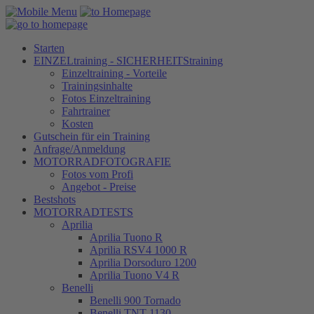
Starten
EINZELtraining - SICHERHEITStraining
Einzeltraining - Vorteile
Trainingsinhalte
Fotos Einzeltraining
Fahrtrainer
Kosten
Gutschein für ein Training
Anfrage/Anmeldung
MOTORRADFOTOGRAFIE
Fotos vom Profi
Angebot - Preise
Bestshots
MOTORRADTESTS
Aprilia
Aprilia Tuono R
Aprilia RSV4 1000 R
Aprilia Dorsoduro 1200
Aprilia Tuono V4 R
Benelli
Benelli 900 Tornado
Benelli TNT 1130