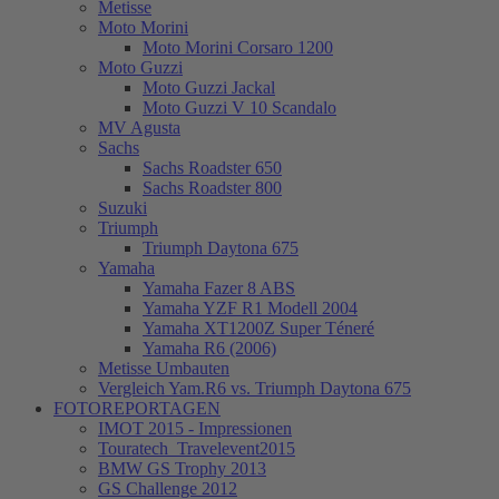
Metisse
Moto Morini
Moto Morini Corsaro 1200
Moto Guzzi
Moto Guzzi Jackal
Moto Guzzi V 10 Scandalo
MV Agusta
Sachs
Sachs Roadster 650
Sachs Roadster 800
Suzuki
Triumph
Triumph Daytona 675
Yamaha
Yamaha Fazer 8 ABS
Yamaha YZF R1 Modell 2004
Yamaha XT1200Z Super Téneré
Yamaha R6 (2006)
Metisse Umbauten
Vergleich Yam.R6 vs. Triumph Daytona 675
FOTOREPORTAGEN
IMOT 2015 - Impressionen
Touratech_Travelevent2015
BMW GS Trophy 2013
GS Challenge 2012