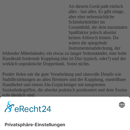
An diesem Gerät paßt einfach
alles - fast alles. Es gibt einige,
aber eher nebensächliche
Schönheitsfehler im
Gesamtbild, die dem maximalen
Spaßfaktor jedoch absolut
keinen Abbruch leisten. Da
wären die spiegelnde
Instrumentenabdeckung, der
fehlender Mittelständer, ein etwas zu langer Seitenständer, eine hohe
Handkraft fordernde Kupplung (das ist Duc-typisch, oder?) und der
wirklich unpraktische Doppeltank. Sonst nichts.
Positiv fielen mir die gute Verarbeitung und sinnvolle Details wie
Stahlflexleitungen an allen Bremsen und der Kupplung, einstellbare
Handhebel und einem Alu-Gepäckträger mit integrierten
Soziushaltegriffen, die absolut praktisch positioniert und dem Sozius
echt dienlich sind.
Für die große Tour wird
demnächst nach Info von Hr.
Osswald ein Koffersystem
angeboten werden. Denn die
Cagiva Gran Canyon ist durchaus