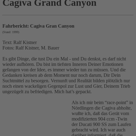
Cagiva Grand Canyon
Fahrbericht: Cagiva Gran Canyon
(Stand: 1999)
Text: Ralf Kistner
Fotos: Ralf Kistner, M. Bauer
Es gibt Dinge, die tust Du ein Mal - und Du denkst, es darf nicht
wieder aufhören. Du bist im tiefsten Inneren Deiner Emotionen
gefangen von der Idee, es immer wieder tun zu müssen. Und die
Gedanken kreisen ab dem Moment nur noch darum, Dir Dein
Suchtmittel zu besorgen. Vernunft und Realität bilden plötzlich nur
noch einen wackeligen Gegenpol zur Lust und Gier, Deinem Trieb
ungezügelt zu befriedigen. Mich hat’s gepackt.
Als ich mir beim “race-point” in
Nördlingen die Cagiva abholte,
wußte ich, daß das Gerät vom
modifizierten 904 ccm -Twin
der Ducati 900 SS zum Laufen
gebracht wird. Ich war auch
darüber informiert, daß die