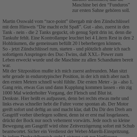
Maschine bei den “Funduros”
zur ersten Sahne gehören soll.
Martin Osswald vom “race-point” übergab mir den Zündschlüssel
mit dem Hinweis “Die macht echt Spaß”. Gut - also, zuerst in den
Tank - nein - die 2 Tanks geguckt, ob genug Sprit drin ist, denn die
Tankuhr fehlt. Eine Kontrollampe leuchtet bei 4 Litern Rest in den 2
Hohlräumen, die gemeinsam befüllt 20 l beherbergen können.
So - jetzt Zündschlüssel rum, starten - und plötzlich ahnte ich nach
sofortigem Anspringen des Duc-Twins, daß XXL- Power zum
Leben erweckt wurde und die Maschine zu allen Schandtaten bereit
war.
Mit der Sitzposition mußte ich mich zuerst anfreunden. Man sitzt
sehr gerade in endurotypischer Position, in der ich mich aber nach
den ersten Metern schnell wohl fühlte. Die ersten Meter - ja - also 1.
Gang rein, etwas Gas und dann Kupplung kommen lassen - ein zig
1000 Mal wiederholter Vorgang, der Fleisch und Blut ist.
Denkste. Hier heißt es aufpassen, denn bei rechts etwas mehr und
links etwas schneller hebt die Fuhre vorne spontan ab. Der Motor
greift sofort und deftig an und macht klar, daß Du Dir den Dreh am
Gasgriff vorher überlegen solltest, denn ist er erst mal losgelassen,
drückt der Bock nur noch vehement vorwärts. Jede noch so kleine
Bewegung am Gasgriff wird ohne Zeitverzögerung sofort mit Schub
beantwortet. Sicher ein Verdienst der Weber-Marelli-Einspritzung.
In jedem Drehzahlbereich steht Leistung satt zur Verfügung.