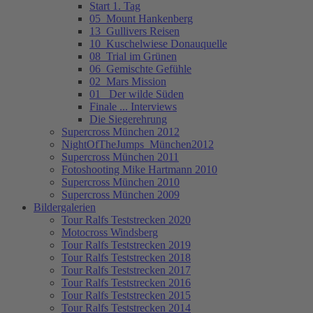
Start 1. Tag
05_Mount Hankenberg
13_Gullivers Reisen
10_Kuschelwiese Donauquelle
08_Trial im Grünen
06_Gemischte Gefühle
02_Mars Mission
01_ Der wilde Süden
Finale ... Interviews
Die Siegerehrung
Supercross München 2012
NightOfTheJumps_München2012
Supercross München 2011
Fotoshooting Mike Hartmann 2010
Supercross München 2010
Supercross München 2009
Bildergalerien
Tour Ralfs Teststrecken 2020
Motocross Windsberg
Tour Ralfs Teststrecken 2019
Tour Ralfs Teststrecken 2018
Tour Ralfs Teststrecken 2017
Tour Ralfs Teststrecken 2016
Tour Ralfs Teststrecken 2015
Tour Ralfs Teststrecken 2014