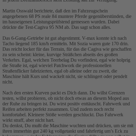
Martin Osswald berichtete, daß den im Fahrzeugschein
angegebenen 68 PS reale 84 muntere Pferde gegenüberstünden, die
im hauseigenen Leistungsprüfstend gemessen wurden. Dabei
drückte die Test-Cagiva 95 NM ab. Das sagt schon alles.
Das 6-Gang-Getriebe ist gut abgestimmt. V-max konnte ich nach
Tacho liegend 185 km/h ermitteln. Mit Sozia waren gute 170 drin.
Das reicht locker für das Terrain, für das die Cagiva wie geschaffen
zu sein scheint: kleine, kurvige Sträßchen abseits des großen
Verkehrs. Egal, welchen Teerbelag Du vorfindest, egal wie holprig
die Straße ist, egal wieviel Patchwork die professionellen
Straßenflicker fabrizierten, egal ob alleine oder zu zweit, die
Maschine hält Kurs und wackelt nicht, sie schlingert oder pendelt
nicht.
Nach den ersten Kurven packt es Dich dann. Du willst Grenzen
testen, willst probieren, ob nicht doch etwas an diesem Moped aus
der Ruhe zu bringen ist. Du wirst positiv enttäuscht. Fahrwerk und
Reifen arbeiten perfekt zusammen. Und zudem noch recht
komfortabel. Kleinere Stöße werden geschluckt. Das Fahrwerk
wirkt straff, aber nicht hart.
Du denkst, Du mußt die Maschine wuchten und drücken, um sie mit
ihren immerhin gut 240 kg vollgetankt und fahrfertig um’s Eck zu