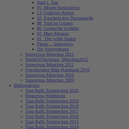
Start 1. Tag
05_Mount Hankenberg
13_Gullivers Reisen
10_Kuschelwiese Donauquelle
08_Trial im Grünen
06_Gemischte Gefühle
02_Mars Mission
01_ Der wilde Süden
Finale ... Interviews
Die Siegerehrung
Supercross München 2012
NightOfTheJumps_München2012
Supercross München 2011
Fotoshooting Mike Hartmann 2010
Supercross München 2010
Supercross München 2009
Bildergalerien
Tour Ralfs Teststrecken 2020
Motocross Windsberg
Tour Ralfs Teststrecken 2019
Tour Ralfs Teststrecken 2018
Tour Ralfs Teststrecken 2017
Tour Ralfs Teststrecken 2016
Tour Ralfs Teststrecken 2015
Tour Ralfs Teststrecken 2014