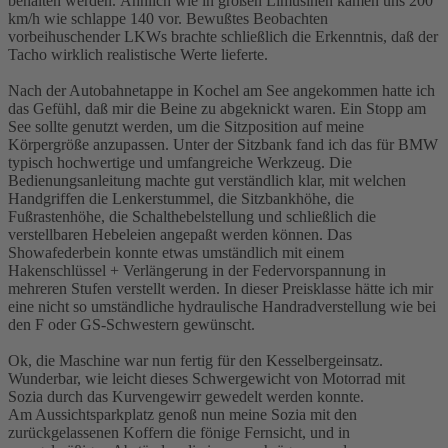
behalten werden. Ähnlich wie in großen Limusinen kamen uns 200
km/h wie schlappe 140 vor. Bewußtes Beobachten
vorbeihuschender LKWs brachte schließlich die Erkenntnis, daß der
Tacho wirklich realistische Werte lieferte.
Nach der Autobahnetappe in Kochel am See angekommen hatte ich
das Gefühl, daß mir die Beine zu abgeknickt waren. Ein Stopp am
See sollte genutzt werden, um die Sitzposition auf meine
Körpergröße anzupassen. Unter der Sitzbank fand ich das für BMW
typisch hochwertige und umfangreiche Werkzeug. Die
Bedienungsanleitung machte gut verständlich klar, mit welchen
Handgriffen die Lenkerstummel, die Sitzbankhöhe, die
Fußrastenhöhe, die Schalthebelstellung und schließlich die
verstellbaren Hebeleien angepaßt werden können. Das
Showafederbein konnte etwas umständlich mit einem
Hakenschlüssel + Verlängerung in der Federvorspannung in
mehreren Stufen verstellt werden. In dieser Preisklasse hätte ich mir
eine nicht so umständliche hydraulische Handradverstellung wie bei
den F oder GS-Schwestern gewünscht.
Ok, die Maschine war nun fertig für den Kesselbergeinsatz.
Wunderbar, wie leicht dieses Schwergewicht von Motorrad mit
Sozia durch das Kurvengewirr gewedelt werden konnte.
Am Aussichtsparkplatz genoß nun meine Sozia mit den
zurückgelassenen Koffern die fönige Fernsicht, und in