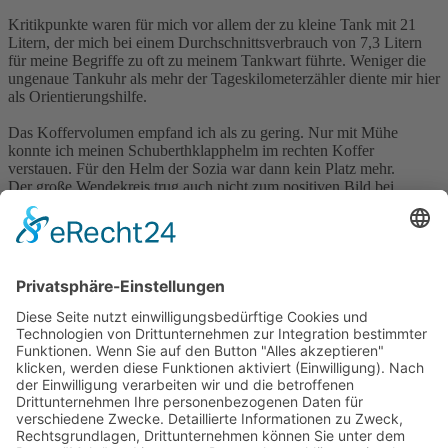
Kritikpunkte waren für mich vor allem der zu kleine Tank mit 21
Litern, der mich bei einem Durchschnittsverbrauch von 7,3 Litern
für meine Begriffe zu oft zu meinem Tankwart führte. Weniger die
ungenaue Tankuhr als mehr der Tageskilometerzähler diente mir hier
als Orientierungshilfe.
Das Koffervolumen empfand ich als zu gering. Nur mit Mühe
konnte ich meinen Schuberthklapphelm im rechten Koffer
verstauen. Für den Helm der Sozia war dann kein Platz mehr.
Der große Wendekreis trug auch nicht zum positiven Bild bei.
Störend empfand ich, daß die Maschine solo mit Koffern ab ca. 170
km/h deutliches Pendeln zeigte und unruhig wirkte. Mit Sozia gab
es den Makel nicht.
Im Handbuch schreibt BMW im Fahrbetrieb mit Koffersystem eine
Höchstgeschwindigkeit von 130 km/h vor. Für mein Empfinden
unrealistisch, da ich mir als potentieller Kunde dieses Bike kaufe,
um zügig voranzukommen auf längeren Touren, was ob der guten
Touren- und Handlingeingenschaften für höhere
Reisegeschwindigkeiten spricht und meiner Meinung nach nicht
zum Gesamtkonzept der Maschine paßt.
Mit Sozia zeigten sich Einschränkungen in der Schräglagenfreiheit,
da die Koffer ab und an Teerkontakt hatten.