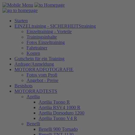
Starten
EINZELtraining - SICHERHEITStraining
Einzeltraining - Vorteile
Trainingsinhalte
Fotos Einzeltraining
Fahrtrainer
Kosten
Gutschein für ein Training
Anfrage/Anmeldung
MOTORRADFOTOGRAFIE
Fotos vom Profi
Angebot - Preise
Bestshots
MOTORRADTESTS
Aprilia
Aprilia Tuono R
Aprilia RSV4 1000 R
Aprilia Dorsoduro 1200
Aprilia Tuono V4 R
Benelli
Benelli 900 Tornado
Benelli TNT 1130