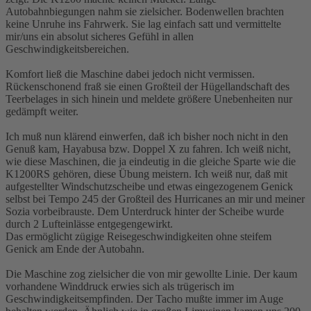
Autobahnbiegungen nahm sie zielsicher. Bodenwellen brachten
keine Unruhe ins Fahrwerk. Sie lag einfach satt und vermittelte
mir/uns ein absolut sicheres Gefühl in allen
Geschwindigkeitsbereichen.
Komfort ließ die Maschine dabei jedoch nicht vermissen.
Rückenschonend fraß sie einen Großteil der Hügellandschaft des
Teerbelages in sich hinein und meldete größere Unebenheiten nur
gedämpft weiter.
Ich muß nun klärend einwerfen, daß ich bisher noch nicht in den
Genuß kam, Hayabusa bzw. Doppel X zu fahren. Ich weiß nicht,
wie diese Maschinen, die ja eindeutig in die gleiche Sparte wie die
K1200RS gehören, diese Übung meistern. Ich weiß nur, daß mit
aufgestellter Windschutzscheibe und etwas eingezogenem Genick
selbst bei Tempo 245 der Großteil des Hurricanes an mir und meiner
Sozia vorbeibrauste. Dem Unterdruck hinter der Scheibe wurde
durch 2 Lufteinlässe entgegengewirkt.
Das ermöglicht zügige Reisegeschwindigkeiten ohne steifem
Genick am Ende der Autobahn.
Die Maschine zog zielsicher die von mir gewollte Linie. Der kaum
vorhandene Winddruck erwies sich als trügerisch im
Geschwindigkeitsempfinden. Der Tacho mußte immer im Auge