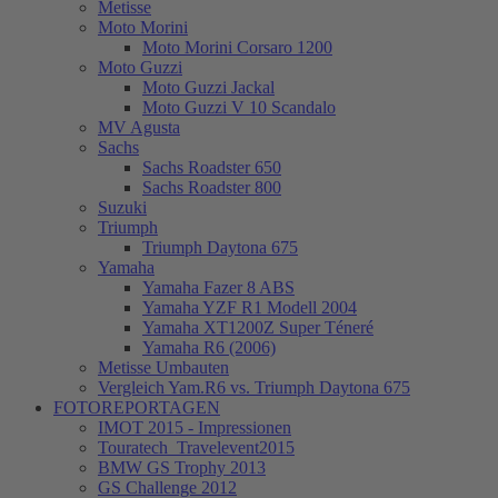
Metisse
Moto Morini
Moto Morini Corsaro 1200
Moto Guzzi
Moto Guzzi Jackal
Moto Guzzi V 10 Scandalo
MV Agusta
Sachs
Sachs Roadster 650
Sachs Roadster 800
Suzuki
Triumph
Triumph Daytona 675
Yamaha
Yamaha Fazer 8 ABS
Yamaha YZF R1 Modell 2004
Yamaha XT1200Z Super Téneré
Yamaha R6 (2006)
Metisse Umbauten
Vergleich Yam.R6 vs. Triumph Daytona 675
FOTOREPORTAGEN
IMOT 2015 - Impressionen
Touratech_Travelevent2015
BMW GS Trophy 2013
GS Challenge 2012