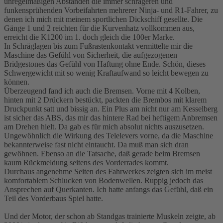
unregelmäßigen Abständen die immer schrägeren und
funkensprühenden Vorbeifahrten mehrerer Ninja- und R1-Fahrer, zu
denen ich mich mit meinem sportlichen Dickschiff gesellte. Die
Gänge 1 und 2 reichten für die Kurvenhatz vollkommen aus,
erreicht die K1200 im 1. doch gleich die 100er Marke.
In Schräglagen bis zum Fußrastenkontakt vermittelte mir die
Maschine das Gefühl von Sicherheit, die aufgezogenen
Bridgestones das Gefühl von Haftung ohne Ende. Schön, dieses
Schwergewicht mit so wenig Kraftaufwand so leicht bewegen zu
können.
Überzeugend fand ich auch die Bremsen. Vorne mit 4 Kolben,
hinten mit 2 Drückern bestückt, packten die Brembos mit klarem
Druckpunkt satt und bissig an. Ein Plus am nicht nur am Kesselberg
ist sicher das ABS, das mir das hintere Rad bei heftigem Anbremsen
am Drehen hielt. Da gab es für mich absolut nichts auszusetzen.
Ungewöhnlich die Wirkung des Telelevers vorne, da die Maschine
bekannterweise fast nicht eintaucht. Da muß man sich dran
gewöhnen. Ebenso an die Tatsache, daß gerade beim Bremsen
kaum Rückmeldung seitens des Vorderrades kommt.
Durchaus angenehme Seiten des Fahrwerkes zeigten sich im meist
komfortablem Schlucken von Bodenwellen. Ruppig jedoch das
Ansprechen auf Querkanten. Ich hatte anfangs das Gefühl, daß ein
Teil des Vorderbaus Spiel hatte.
Und der Motor, der schon ab Standgas trainierte Muskeln zeigte, ab