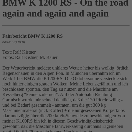
BMW K 1200 RS - On the road
again and again and again
Fahrbericht BMW K 1200 RS
(Stand: Sept.1999)
Text: Ralf Kistner
Fotos: Ralf Kistner, M. Bauer
Der Wetterbericht meldete unklares Wetter: heiter bis wolkig, örtlich
Regenschauer, in den Alpen Fön. In München übernahm ich im
Werk 1 bei BMW die K1200RS. Die Oktobersonne versteckte sich
noch hinter einigen grauen Wolken. Meine Lebensgefährtin und ich
beschlossen spontan, den Tag zu nutzen und die Maschine am
Kesselberg “kennenzulernen”. Auf der Autobahn Richtung
Garmisch wurde mir schnell deutlich, daß die 130 Pferde willig -
und bei Bedarf gesammelt - antraten, um die gut 300 kg
Maschinenmaterial (incl. Koffer) + die aufgesessenen Körperkilos
klar und zügig über die 200 km/h-Schwelle zu beschleunigen.Von
meiner K100RS bin ich in diesem Geschwindigkeitsbereich
gewohnt, daß die Maschine fahrwerksseitig durchaus Eigenleben
zeigt. Die K1200 machte keinen Mucker. Lange