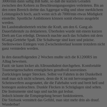
3000/min dann saftig Biß hatte, so daß die kurzen Geraden
zwischen den Kehren zu Beschleunigungsorgien verleiteten. Bis an
den roten Bereich drehte das Aggregat willig und ohne merklichem
Leistungsloch hoch, auch wenn sich ab 7000/min etwas Müdigkeit
einstellte. Sportliche Ambitionen können somit ebenso ausgelebt
werden.
Im Landstraßenbetrieb reichte die Kraft, um den 6. Gang als
Dauerfahrstufe zu deklarieren. Überholen wurde mit einem kurzen
Dreh am Gas erledigt. Dennoch machte auch das Schalten mit dem
6Gang-Getriebe Spaß. Die Schaltwege sind kurz und präzise.
Stellenweises Einlegen vom Zwischenleerlauf konnte trotzdem nicht
ganz vermieden werden.
In den darauffolgenden 2 Wochen mußte sich die K1200RS im
Alltag beweisen.
Fazit: sie kann locker als Allroundtalent durchgehen. Komfortable
Toureneigenschaften ermöglichen genußvoll souveränes
Zurücklegen langer Strecken. Selbst vor Fahrten in der Dunkelheit
muß man sich nicht scheuen, denn die K ist mit hervoragenden
Scheinwerfern ausgestattet, die die Fahrbahn weit und breit hell und
homogen ausleuchten. Dunkle Flecken in Schräglagen sind selten.
Die Instrumente sind tags und nachts gut lesbar.
Jedoch könnte die Entspiegelung besser funktionieren.
Die Sitzbank vermittelt das Gefühl, man sitzt mehr drin als drauf.
Wunderbar!