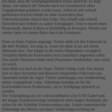
ich dann, dass die Schräglagenfreiheit schon ausreicht. Es liegt
daran, wie einfach die Yamaha auch im Grenzbereich ohne
Angstpotential gefahren werden kann. Selbst in sehr schnell
gefahrenen Kurven behält sie ohne Anzeichen einer
Fahrwerksunruhe stoisch ihre Linie. Das schafft sehr schnell
Sicherheit und verleitet zu satten Schräglagen. Und es macht einen
Riesenspaß, diesen Koloss so leichtfüßig zu bewegen. Wieder und
wieder ziehe ich meine Bahn durch die Fotokurve.
Dann ist freies Fahren angesagt. Vorher stelle ich den Fahrersitz in
die tiefe Position. Ich mag es, wenn ich mehr in als auf einem
Motorrad sitze. Das klappt in der tiefen Sitzposition vorzüglich.
Trotzdem bleibt der Kniewinkel noch touristisch angenehm offen.
Das straffe Sitzkissen bettet mein Popometer komfortabel, aber nicht
zu weich.
Jetzt fühle ich mich in der Super Ténéré richtig wohl. Das drückt
sich in einer forcierten und dennoch entspannten Fahrweise aus.
Spurstabil behält die Super Ténéré unabhängig vom Straßenbelag
meine vorgegebene Linie. Allerdings benötigt sie für die
Kurvenfahrt etwas Krafteinsatz, um in Schräglage gebracht zu
werden.
Die Verknüpfung aus der voll einstellbaren 43er USD-Gabel und
der langen Kardanschwinge ermöglicht einen langen Radstand, der
sicher für die Stabilität Verantwortung trägt. Zudem unterstützt die
Einbaulage des Motors mit klarer Vorderradgewichtung die