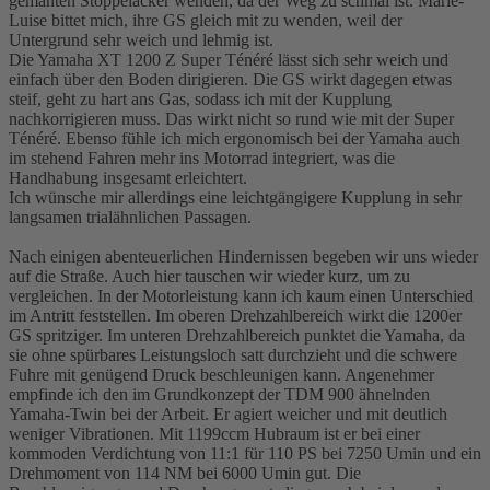
gemähten Stoppelacker wenden, da der Weg zu schmal ist. Marie-
Luise bittet mich, ihre GS gleich mit zu wenden, weil der
Untergrund sehr weich und lehmig ist.
Die Yamaha XT 1200 Z Super Ténéré lässt sich sehr weich und
einfach über den Boden dirigieren. Die GS wirkt dagegen etwas
steif, geht zu hart ans Gas, sodass ich mit der Kupplung
nachkorrigieren muss. Das wirkt nicht so rund wie mit der Super
Ténéré. Ebenso fühle ich mich ergonomisch bei der Yamaha auch
im stehend Fahren mehr ins Motorrad integriert, was die
Handhabung insgesamt erleichtert.
Ich wünsche mir allerdings eine leichtgängigere Kupplung in sehr
langsamen trialähnlichen Passagen.
Nach einigen abenteuerlichen Hindernissen begeben wir uns wieder
auf die Straße. Auch hier tauschen wir wieder kurz, um zu
vergleichen. In der Motorleistung kann ich kaum einen Unterschied
im Antritt feststellen. Im oberen Drehzahlbereich wirkt die 1200er
GS spritziger. Im unteren Drehzahlbereich punktet die Yamaha, da
sie ohne spürbares Leistungsloch satt durchzieht und die schwere
Fuhre mit genügend Druck beschleunigen kann. Angenehmer
empfinde ich den im Grundkonzept der TDM 900 ähnelnden
Yamaha-Twin bei der Arbeit. Er agiert weicher und mit deutlich
weniger Vibrationen. Mit 1199ccm Hubraum ist er bei einer
kommoden Verdichtung von 11:1 für 110 PS bei 7250 Umin und ein
Drehmoment von 114 NM bei 6000 Umin gut. Die