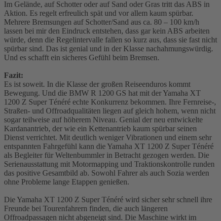
Im Gelände, auf Schotter oder auf Sand oder Gras tritt das ABS in
Aktion. Es regelt erfreulich spät und vor allem kaum spürbar.
Mehrere Bremsungen auf Schotter/Sand aus ca. 80 – 100 km/h
lassen bei mir den Eindruck entstehen, dass gar kein ABS arbeiten
würde, denn die Regelintervalle fallen so kurz aus, dass sie fast nicht
spürbar sind. Das ist genial und in der Klasse nachahmungswürdig.
Und es schafft ein sicheres Gefühl beim Bremsen.
Fazit:
Es ist soweit. In die Klasse der großen Reiseenduros kommt
Bewegung. Und die BMW R 1200 GS hat mit der Yamaha XT
1200 Z Super Ténéré echte Konkurrenz bekommen. Ihre Fernreise-,
Straßen- und Offroadqualitäten liegen auf gleich hohem, wenn nicht
sogar teilweise auf höherem Niveau. Genial der neu entwickelte
Kardanantrieb, der wie ein Kettenantrieb kaum spürbar seinen
Dienst verrichtet. Mit deutlich weniger Vibrationen und einem sehr
entspannten Fahrgefühl kann die Yamaha XT 1200 Z Super Ténéré
als Begleiter für Weltenbummler in Betracht gezogen werden. Die
Serienausstattung mit Motormapping und Traktionskontrolle runden
das positive Gesamtbild ab. Sowohl Fahrer als auch Sozia werden
ohne Probleme lange Etappen genießen.
Die Yamaha XT 1200 Z Super Ténéré wird sicher sehr schnell ihre
Freunde bei Tourenfahrern finden, die auch längeren
Offroadpassagen nicht abgeneigt sind. Die Maschine wirkt im