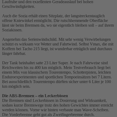
Laufruhe und den exzellenten Geradeauslauf bei hohen
Geschwindigkeiten.
Auch die Sozia erhält einen Sitzplatz, der langstreckentauglich
offene Kniewinkel ermöglicht. Die rutschhemmende Oberfläche
lässt sie beim Bremsen da, wo sie eigentlich bleiben soll – auf ihrem
Soziakissen.
Angenehm das Serienwindschild. Mit sehr wenig Verwirbelungen
schützt es wirksam vor Wetter und Fahrtwind. Selbst Vmax, die mit
Koffern bei Tacho 215 liegt, ist wunderbar erträglich und durchaus
länger fahrbar.
Der Tank beinhaltet satte 23 Liter Super. Je nach Fahrweise sind
Reichweiten bis zu 400 km möglich. Mein Testverbrauch liegt bei
einem Mix von klassischem Tourentempo, Schotterpisten, leichten
Enduroexperimenten und sportlichen Tempoeinsätzen bei 7 Litern.
Bei ausschließlich Tourentempo dürften sicher unter 6 Liter je 100
km möglich sein.
Die ABS-Bremsen – ein Leckerbissen
Die Bremsen sind Leckerbissen in Dosierung und Wirksamkeit,
sodass kurze Bremswege trotz des hohen Gewichtes immer erreicht
werden können. Vorne wie hinten verbaute man Wave-Scheiben.
Die Vorderbremse geht gut als Zweifingerbremse durch.