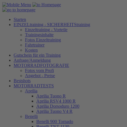
Starten
EINZELtraining - SICHERHEITStraining
Einzeltraining - Vorteile
Trainingsinhalte
Fotos Einzeltraining
Fahrtrainer
Kosten
Gutschein für ein Training
Anfrage/Anmeldung
MOTORRADFOTOGRAFIE
Fotos vom Profi
Angebot - Preise
Bestshots
MOTORRADTESTS
Aprilia
Aprilia Tuono R
Aprilia RSV4 1000 R
Aprilia Dorsoduro 1200
Aprilia Tuono V4 R
Benelli
Benelli 900 Tornado
Benelli TNT 1130