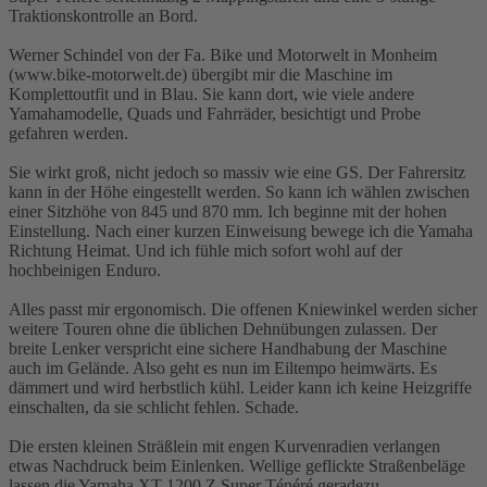
Traktionskontrolle an Bord.
Werner Schindel von der Fa. Bike und Motorwelt in Monheim
(www.bike-motorwelt.de) übergibt mir die Maschine im
Komplettoutfit und in Blau. Sie kann dort, wie viele andere
Yamahamodelle, Quads und Fahrräder, besichtigt und Probe
gefahren werden.
Sie wirkt groß, nicht jedoch so massiv wie eine GS. Der Fahrersitz
kann in der Höhe eingestellt werden. So kann ich wählen zwischen
einer Sitzhöhe von 845 und 870 mm. Ich beginne mit der hohen
Einstellung. Nach einer kurzen Einweisung bewege ich die Yamaha
Richtung Heimat. Und ich fühle mich sofort wohl auf der
hochbeinigen Enduro.
Alles passt mir ergonomisch. Die offenen Kniewinkel werden sicher
weitere Touren ohne die üblichen Dehnübungen zulassen. Der
breite Lenker verspricht eine sichere Handhabung der Maschine
auch im Gelände. Also geht es nun im Eiltempo heimwärts. Es
dämmert und wird herbstlich kühl. Leider kann ich keine Heizgriffe
einschalten, da sie schlicht fehlen. Schade.
Die ersten kleinen Sträßlein mit engen Kurvenradien verlangen
etwas Nachdruck beim Einlenken. Wellige geflickte Straßenbeläge
lassen die Yamaha XT 1200 Z Super Ténéré geradezu