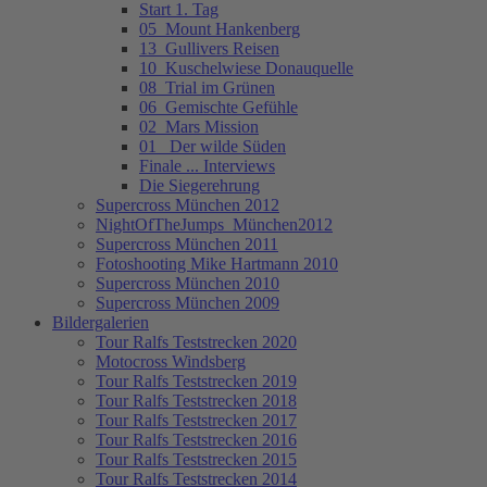
Start 1. Tag
05_Mount Hankenberg
13_Gullivers Reisen
10_Kuschelwiese Donauquelle
08_Trial im Grünen
06_Gemischte Gefühle
02_Mars Mission
01_ Der wilde Süden
Finale ... Interviews
Die Siegerehrung
Supercross München 2012
NightOfTheJumps_München2012
Supercross München 2011
Fotoshooting Mike Hartmann 2010
Supercross München 2010
Supercross München 2009
Bildergalerien
Tour Ralfs Teststrecken 2020
Motocross Windsberg
Tour Ralfs Teststrecken 2019
Tour Ralfs Teststrecken 2018
Tour Ralfs Teststrecken 2017
Tour Ralfs Teststrecken 2016
Tour Ralfs Teststrecken 2015
Tour Ralfs Teststrecken 2014