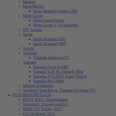
Metisse
Moto Morini
Moto Morini Corsaro 1200
Moto Guzzi
Moto Guzzi Jackal
Moto Guzzi V 10 Scandalo
MV Agusta
Sachs
Sachs Roadster 650
Sachs Roadster 800
Suzuki
Triumph
Triumph Daytona 675
Yamaha
Yamaha Fazer 8 ABS
Yamaha YZF R1 Modell 2004
Yamaha XT1200Z Super Téneré
Yamaha R6 (2006)
Metisse Umbauten
Vergleich Yam.R6 vs. Triumph Daytona 675
FOTOREPORTAGEN
IMOT 2015 - Impressionen
Touratech_Travelevent2015
BMW GS Trophy 2013
GS Challenge 2012