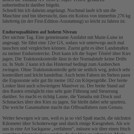
unbeeindruckt darüber bügeln.
Schnell bin ich daheim angelangt. Nochmal laufe ich um die
Maschine und bin überrascht, dass ein Koloss von immerhin 276 kg
fahrfertig (in der First-Edition-Ausstattung) so leicht zu fahren ist.
Enduroqualitäten auf hohem Niveau
Der nächste Tag. Eine gemeinsame Ausfahrt mit Marie-Luise ist
angesagt. Sie fährt eine 12er GS, sodass wir unterwegs auch mal
tauschen und vergleichen können. Zuerst geht es über Landstraßen
zu meiner Endurostrecke. Dort kann ich die Super Ténéré über Kies
jagen. Die Traktionskontrolle lässt in der Normalstufe keine Drifts
zu. In Stufe 2 kann ich das Hinterrad bedingt zum Ausbrechen
zwingen. Ohne Traktionskontrolle geht sie seitlich weg, jedoch sehr
kontrolliert und leicht handelbar. Auch beim Fahren im Stehen passt
die Ergonomie sehr gut für meine 182 cm Körpergröße. Der breite
Lenker lässt auch schwierigere Manöver zu. Der breite Stand auf
den Rasten ermöglicht eine sehr gute Führung und Steuerung
darüber. So macht es richtig Laune, die Yamaha mit Druck und
Schmackes über den Kies zu jagen. Sie bleibt dabei sehr spurtreu.
Die weiche Gasannahme macht das Offroadfahren zum Genuss.
Weiter bewegen wir uns, weil es ja so viel Spaß macht, die nächsten
Kilometer über Schotterwege und durch einige Kiesgruben. Als wir
uns in eine Art Sackgasse „verfahren“, müssen wir über einen frisch