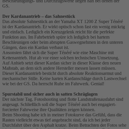
Beschleunigungs- und Durchzugswerte liegen nah bei denen der
GS.
Der Kardanantrieb – das Sahnestück
Das absolute Sahnestück an der Yamaha XT 1200 Z Super Ténéré
ist der Kardanantrieb. Er wirkt optisch schon fast ein wenig mickrig
und einfach. Lediglich ein Kreuzgelenk reicht für die perfekte
Funktion aus. Im Fahrbetrieb spüre ich lediglich bei hartem
Beschleunigen oder beim abrupten Gaswegnehmen in den unteren
Gängen, dass ein Kardan verbaut ist.
Ansonsten fährt sich die Super Ténéré wie eine Maschine mit
Kettenantrieb. Hut ab vor einer solchen technischen Umsetzung.
Auf Anhieb setzt dieser Kardan sicher in dieser Klasse den neuen
Maßstab, an dem sich andere Hersteller messen lassen müssen.
Dieser Kardanantrieb besticht durch absolute Reaktionsarmut und
mechanischer Stille. Keine harten Kardanschläge durch Lastwechsel
wie bei der GS. Da herrscht Ruhe im Fahrwerk. Genial!
Spurstabil und sicher auch in satten Schräglagen
Der nächste Tag. Fotoshooting und flotte Landstraßenausfahrt sind
angesagt. Schließlich soll die Super Ténéré auch bei engagiert-
forcierter Fahrweise ihre Qualitäten zeigen können.
Beim Shooting habe ich in meiner Fotokurve das Gefühl, dass die
Rasten vielleicht etwas tief angebracht sind, da ich bei jeder
Durchfahrt über den Asphalt kratze. Beim Betrachten der Fotos sehe