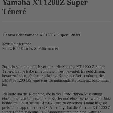
Yamaha XT1200Z Super
Téneré
Fahrbericht Yamaha XT1200Z Super Ténéré
Text: Ralf Kistner
Fotos: Ralf Kistner, S. Frühsammer
Da steht sie nun endlich vor mir – die Yamaha XT 1200 Z Super
Ténéré. Lange habe ich auf diesen Test gewartet. Es geht darum,
herauszufinden, ob der ungekrönte König der Reiseenduros, die
BMW R 1200 GS, eine ernst zu nehmende Konkurrenz bekommen
hat.
Ich laufe um die Maschine, die in der First-Edition-Ausstattung
einen massiven Unterschutz, 2 Koffer und einen Scheinwerferschutz
beinhaltet. So ist sie für 14750.- Euro zu erwerben. Damit liegt sie
preislich knapp unter der GS. Allerdings hat die Yamaha XT 1200 Z
Super Ténéré serienmäßig 2 Mappingstufen und eine 3-stufige