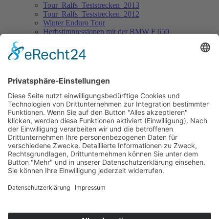
Tour_Ralfs_Teststrecken_2013
Tour_Ralfs_Teststrecken_2012
Winter Enduro Tour
Herbstimpressionen mit der BMW F 650
Tour_Ralfs_Teststrecken_2011
Allgäu suedbikers 22052011
Das Buch der Leidenschaft
Reportagen
Fahrertrainings
Pro Speed Hockenheimring
Pro Speed Brünn
Pro Speed Most
BMW Endurotraining Hechlingen
Fahrwerkstuning Wilbers
Kathi Bräu
20 Jahre BMW-GS-Modelle
Sitemap
Impressum
Kontakt
Datenschutzerklärung