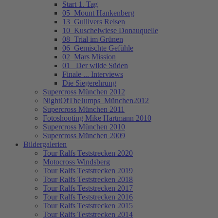
Start 1. Tag
05_Mount Hankenberg
13_Gullivers Reisen
10_Kuschelwiese Donauquelle
08_Trial im Grünen
06_Gemischte Gefühle
02_Mars Mission
01_ Der wilde Süden
Finale ... Interviews
Die Siegerehrung
Supercross München 2012
NightOfTheJumps_München2012
Supercross München 2011
Fotoshooting Mike Hartmann 2010
Supercross München 2010
Supercross München 2009
Bildergalerien
Tour Ralfs Teststrecken 2020
Motocross Windsberg
Tour Ralfs Teststrecken 2019
Tour Ralfs Teststrecken 2018
Tour Ralfs Teststrecken 2017
Tour Ralfs Teststrecken 2016
Tour Ralfs Teststrecken 2015
Tour Ralfs Teststrecken 2014