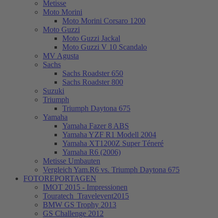
Metisse
Moto Morini
Moto Morini Corsaro 1200
Moto Guzzi
Moto Guzzi Jackal
Moto Guzzi V 10 Scandalo
MV Agusta
Sachs
Sachs Roadster 650
Sachs Roadster 800
Suzuki
Triumph
Triumph Daytona 675
Yamaha
Yamaha Fazer 8 ABS
Yamaha YZF R1 Modell 2004
Yamaha XT1200Z Super Téneré
Yamaha R6 (2006)
Metisse Umbauten
Vergleich Yam.R6 vs. Triumph Daytona 675
FOTOREPORTAGEN
IMOT 2015 - Impressionen
Touratech_Travelevent2015
BMW GS Trophy 2013
GS Challenge 2012