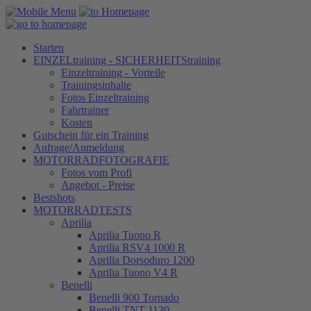
Starten
EINZELtraining - SICHERHEITStraining
Einzeltraining - Vorteile
Trainingsinhalte
Fotos Einzeltraining
Fahrtrainer
Kosten
Gutschein für ein Training
Anfrage/Anmeldung
MOTORRADFOTOGRAFIE
Fotos vom Profi
Angebot - Preise
Bestshots
MOTORRADTESTS
Aprilia
Aprilia Tuono R
Aprilia RSV4 1000 R
Aprilia Dorsoduro 1200
Aprilia Tuono V4 R
Benelli
Benelli 900 Tornado
Benelli TNT 1130